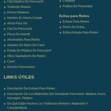
Contacto
Clip Elástico De Ferrocarril
Política De Privacidad
Tirafondo Rielero
Pernos Rieleros
Eclisa para Rieles
Hombro En Hierro Colado
Eclisas Para Rieles
Ancla Para Vía
Perno De Eclisa
Clip De Ferrocarril
Eclisa Aislada Para Rieles
Placa De Asiento
Almohadilla Para Rieles
Aislador De Nylon De Carril
Funda De Plástico De Ferrocarril
Otros Sujetadores De Rieles
Carril
Desvíos Ferroviarios
LINKS ÚTILES
Descripción De Eclisas Para Rieles
Descripción De Los Materiales Del Durmiente Ferroviario: Madera, Acero,
Hormigón, Plástico
De Qué Están Hechos Los Tirafondos Rieleros: Materiales Y
Características