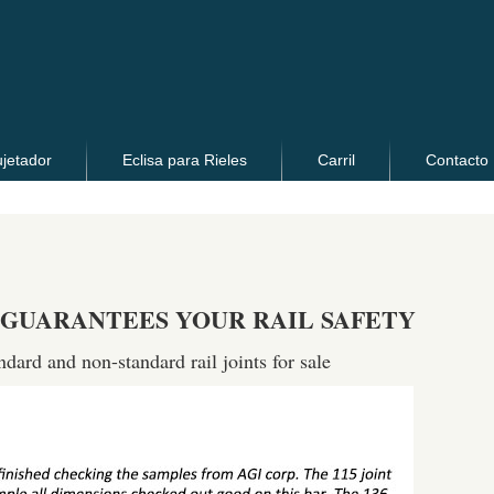
ujetador
Eclisa para Rieles
Carril
Contacto
S GUARANTEES YOUR RAIL SAFETY
ndard and non-standard rail joints for sale