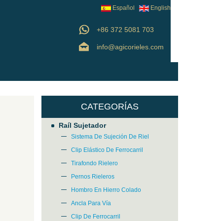
Español
English
+86 372 5081 703
info@agicorieles.com
CATEGORÍAS
Raíl Sujetador
Sistema De Sujeción De Riel
Clip Elástico De Ferrocarril
Tirafondo Rielero
Pernos Rieleros
Hombro En Hierro Colado
Ancla Para Vía
Clip De Ferrocarril