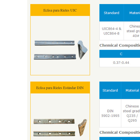
Eclisa para Rieles UIC
Eclisa para Rieles Estándar DIN
Pleas
*
E-Ma