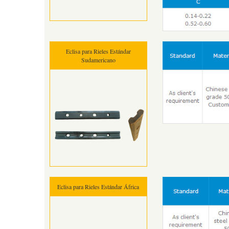
Eclisa para Rieles Estándar
Sudamericano
Eclisa para Rieles Estándar África