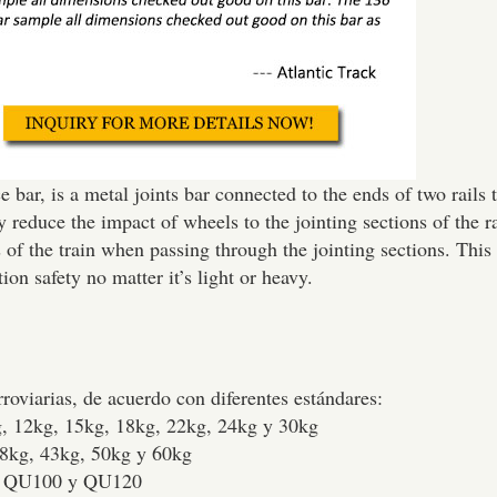
ice bar, is a metal joints bar connected to the ends of two rails
y reduce the impact of wheels to the jointing sections of the ra
 of the train when passing through the jointing sections. This 
ion safety no matter it’s light or heavy.
roviarias, de acuerdo con diferentes estándares:
9kg, 12kg, 15kg, 18kg, 22kg, 24kg y 30kg
 38kg, 43kg, 50kg y 60kg
80, QU100 y QU120