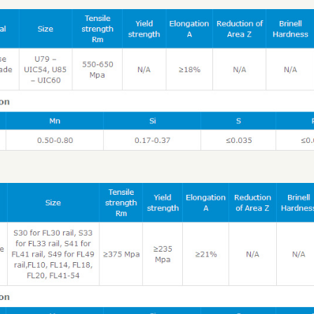
e Enter Your Name:
il: